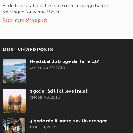
Er du træt af at betale store summer penge bare til
regningen for varme? Så er...
Read more of this post
MOST VIEWED POSTS
Hvad skal du bruge din ferie på?
december 20, 2018
3 gode råd til at leve i nuet
oktober 30, 2018
4 gode råd til mere sjov i hverdagen
marts 21, 2018