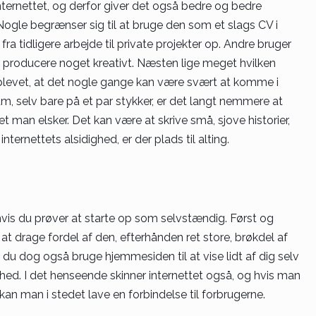
nternettet, og derfor giver det også bedre og bedre
ogle begrænser sig til at bruge den som et slags CV i
 tidligere arbejde til private projekter op. Andre bruger
t producere noget kreativt. Næsten lige meget hvilken
oplevet, at det nogle gange kan være svært at komme i
um, selv bare på et par stykker, er det langt nemmere at
 man elsker. Det kan være at skrive små, sjove historier,
ternettets alsidighed, er der plads til alting.
hvis du prøver at starte op som selvstændig. Først og
t drage fordel af den, efterhånden ret store, brøkdel af
 du dog også bruge hjemmesiden til at vise lidt af dig selv
ed. I det henseende skinner internettet også, og hvis man
 kan man i stedet lave en forbindelse til forbrugerne.