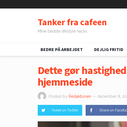
Tanker fra cafeen
Mine bedste lifestyle hacks
BEDRE PÅ ARBEJDET
DEJLIG FRITID
Dette gør hastighed
hjemmeside
Posted by
Redaktionen
— december 8, 2
Tweet on Twitter
Share on Faceb