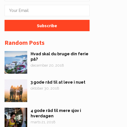
Random Posts
Hvad skal du bruge din ferie
på?
december 20, 2018
3 gode råd til at leve i nuet
oktober 30, 2018
4 gode råd til mere sjov i
hverdagen
marts 21, 2018