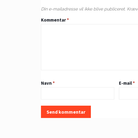
Din e-mailadresse vil ikke blive publiceret.
Kræve
Kommentar
*
Navn
*
E-mail
*