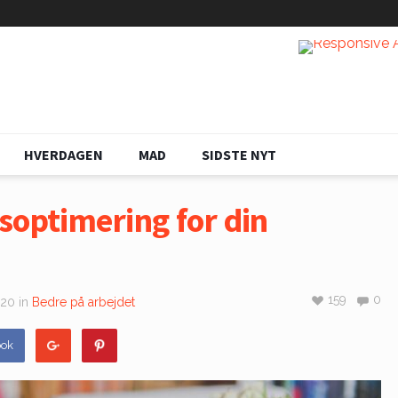
HVERDAGEN
MAD
SIDSTE NYT
soptimering for din
159
0
020
in
Bedre på arbejdet
ook