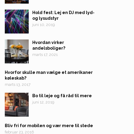
Hold fest: Lej en DJ med lyd-
og lysudstyr
juni 10, 2019
Hvordan virker
andelsboliger?
marts 17, 2021
Hvorfor skulle man vælge et amerikaner
køleskab?
marts 13, 2017
Bo til leje og få råd til mere
juni 12, 2019
Bliv fri for mobilen og vær mere til stede
februar 23, 2016