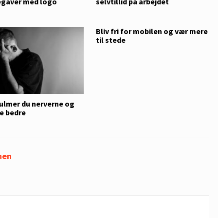
gaver med logo
selvtillid på arbejdet
Bliv fri for mobilen og vær mere
til stede
ulmer du nerverne og
e bedre
nen