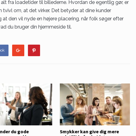
t fra loadetider til billederne. Hvordan de egentlig gør, er
 tvivl om, at det virker. Det betyder at dine kunder
at den vil nyde en højere placering, når folk søger efter
vad du bruger din hjemmeside til.
ook
inder du gode
Smykker kan give dig mere