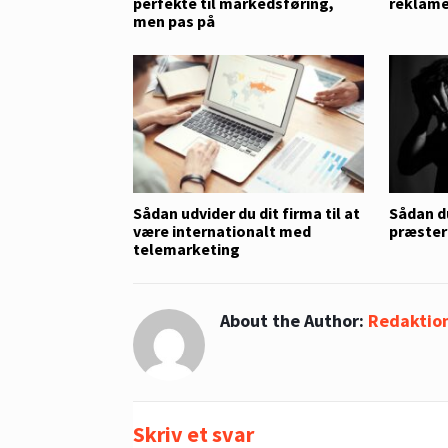
perfekte til markedsføring,
reklame
men pas på
Sådan udvider du dit firma til at
Sådan d
være internationalt med
præster
telemarketing
About the Author:
Redaktio
Skriv et svar