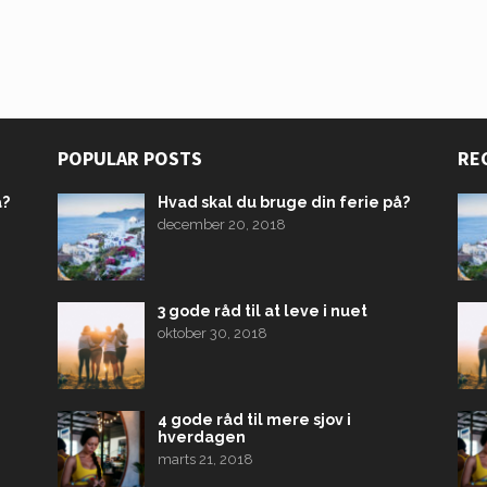
POPULAR POSTS
RE
å?
Hvad skal du bruge din ferie på?
december 20, 2018
3 gode råd til at leve i nuet
oktober 30, 2018
4 gode råd til mere sjov i
hverdagen
marts 21, 2018