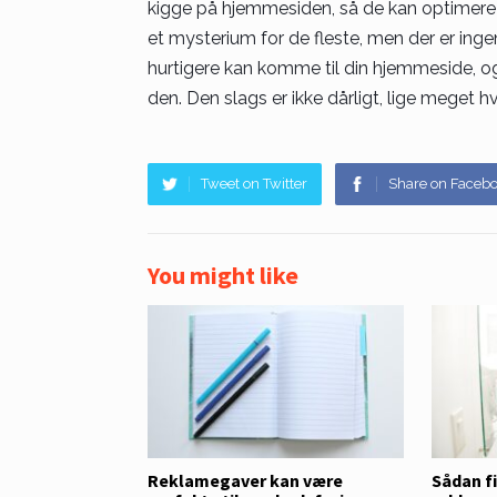
kigge på hjemmesiden, så de kan optimere al
et mysterium for de fleste, men der er ingen
hurtigere kan komme til din hjemmeside, og 
den. Den slags er ikke dårligt, lige meget h
Tweet on Twitter
Share on Faceb
You might like
Reklamegaver kan være
Sådan f