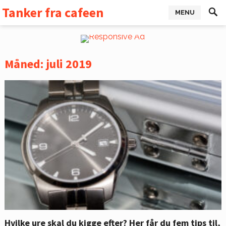
Tanker fra cafeen
MENU
Måned:
juli 2019
Hvilke ure skal du kigge efter? Her får du fem tips til,