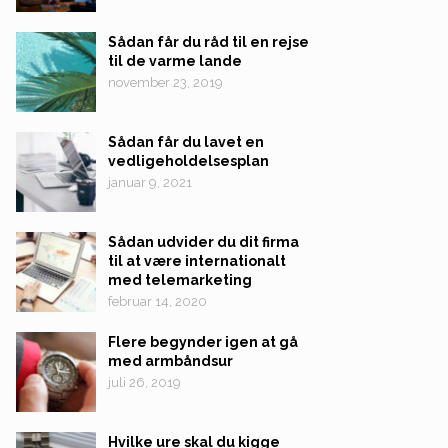
Sådan får du råd til en rejse
til de varme lande
november 23, 2019
Sådan får du lavet en
vedligeholdelsesplan
januar 9, 2021
Sådan udvider du dit firma
til at være internationalt
med telemarketing
februar 14, 2020
Flere begynder igen at gå
med armbåndsur
juli 26, 2019
Hvilke ure skal du kigge