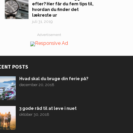
efter? Her får du fem tips til,
hvordan du finder det
lækreste ur
juli 31, 2019
Advertisement
CENT POSTS
Hvad skal du bruge din ferie på?
december 20, 2018
3 gode råd til at leve i nuet
oktober 30, 2018