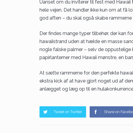
Uanset om du inviterer til fest med Hawaii tem
hele vejen. Det handler ikke kun om at få 
god aften – du skal også skabe rammerne f
Der findes mange typer tilbehør, der kan fo
hawaiistrand uden at hælde en masse sand u
nogle falske palmer – selv de oppustelige
papirlanterner med Hawaii mønstre, en banjo
At sætte rammerne for den perfekte hawaiifes
ekstra kick af at have gjort noget ud af de
anlægget og læg op til en hulakonkurrence,
Tweet on Twitter
Share on Faceb