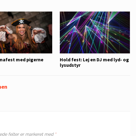
mafest med pigerne
Hold fest: Lej en DJ med lyd- og
lysudstyr
nen
de felter er markeret med
*