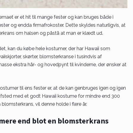
maet er et hit til mange fester og kan bruges både i
er og endda firmafrokoster. Dette skyldes naturligvis, at
krans om halsen og påstå at man er klædt ud.
det, kan du købe hele kostumer, der har Hawaii som
kjorter, skørter, blomsterkranse i tusindvis af
sse ekstra hår- og hovedpynt til kvinderne, der ønsker at
ostumer til ens fester er, at de kan genbruges igen og igen
e afsted med et godt Hawaii kostume for mindre end 300
blomsterkrans, vil denne holde i flere år.
mere end blot en blomsterkrans