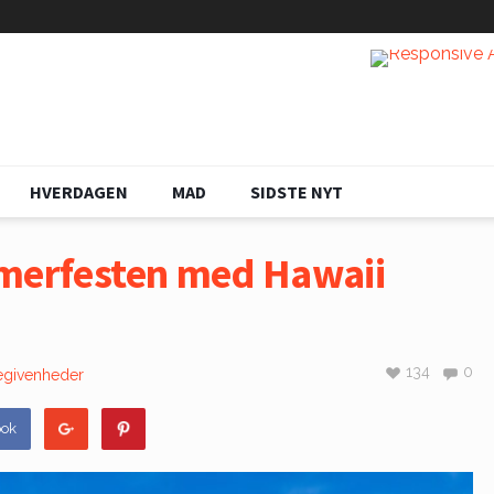
HVERDAGEN
MAD
SIDSTE NYT
mmerfesten med Hawaii
134
0
egivenheder
ook