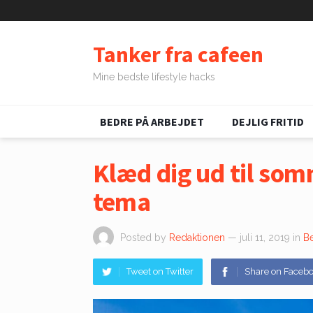
Tanker fra cafeen
Mine bedste lifestyle hacks
BEDRE PÅ ARBEJDET
DEJLIG FRITID
Klæd dig ud til so
tema
Posted by
Redaktionen
— juli 11, 2019
in
B
Tweet on Twitter
Share on Faceb