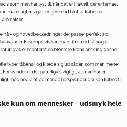
is som man har lyst til, når det er Hawaii, der er temaet
 kan man sagtens gå længere end blot at købe en
n om halsen.
ge hår- og hovedbeklædninger, der passer perfekt ind i
en hawaiianer. Eksempelvis kan man til mænd få nogle
 naturligvis er monteret en blomsterkrans omkring denne.
lle typer tilbehør og klæde sig ud sådan som man mener,
 For kvinder er det naturligvis vigtigt, at man har en
s muligt med nogle af de mange hårspænder der kan købes til
kke kun om mennesker – udsmyk hele