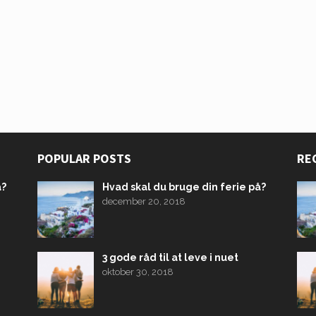
POPULAR POSTS
RE
å?
Hvad skal du bruge din ferie på?
december 20, 2018
3 gode råd til at leve i nuet
oktober 30, 2018