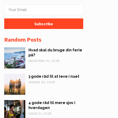
Random Posts
Hvad skal du bruge din ferie
på?
december 20, 2018
3 gode råd til at leve i nuet
oktober 30, 2018
4 gode råd til mere sjov i
hverdagen
marts 21, 2018