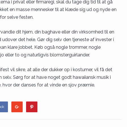
a i privat eller firmaregi, skal du tage dig tid til at gå
lokket en masse mennesker til at klæde sig ud og nyde en
or selve festen.
rvandle dit hjem, din baghave eller din virksomhed til en
dover det hele. Gør dig selv den tjeneste af invester i
 kan klare jobbet. Køb også nogle trommer, nogle
 eller to og naturligvis blomsterguirlander.
t vil sikre, at alle der dukker op i kostumer, vil få det
m selv. Sørg for at have noget godt hawaiiansk musik i
 hvor der danses for at vinde en sjov præmie.
ook