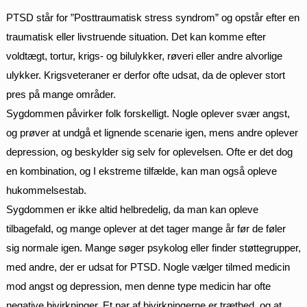
PTSD står for ”Posttraumatisk stress syndrom” og opstår efter en
traumatisk eller livstruende situation. Det kan komme efter
voldtægt, tortur, krigs- og bilulykker, røveri eller andre alvorlige
ulykker. Krigsveteraner er derfor ofte udsat, da de oplever stort
pres på mange områder.
Sygdommen påvirker folk forskelligt. Nogle oplever svær angst,
og prøver at undgå et lignende scenarie igen, mens andre oplever
depression, og beskylder sig selv for oplevelsen. Ofte er det dog
en kombination, og I ekstreme tilfælde, kan man også opleve
hukommelsestab.
Sygdommen er ikke altid helbredelig, da man kan opleve
tilbagefald, og mange oplever at det tager mange år før de føler
sig normale igen. Mange søger psykolog eller finder støttegrupper,
med andre, der er udsat for PTSD. Nogle vælger tilmed medicin
mod angst og depression, men denne type medicin har ofte
negative bivirkninger. Et par af bivirkningerne er træthed, og at