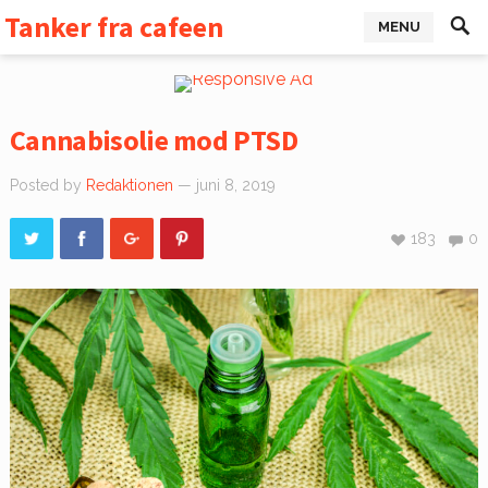
Tanker fra cafeen
MENU
Cannabisolie mod PTSD
Posted by
Redaktionen
— juni 8, 2019
183
0