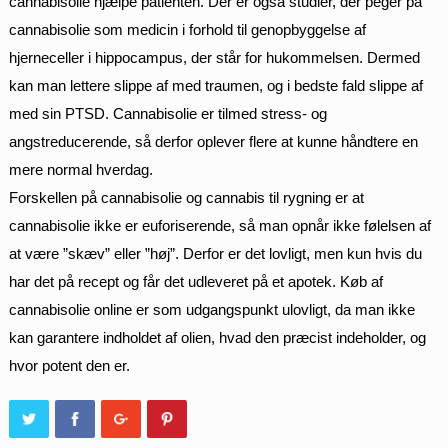
cannabisolie hjælpe patienten. Der er også studier, der peger på
cannabisolie som medicin i forhold til genopbyggelse af
hjerneceller i hippocampus, der står for hukommelsen. Dermed
kan man lettere slippe af med traumen, og i bedste fald slippe af
med sin PTSD. Cannabisolie er tilmed stress- og
angstreducerende, så derfor oplever flere at kunne håndtere en
mere normal hverdag.
Forskellen på cannabisolie og cannabis til rygning er at
cannabisolie ikke er euforiserende, så man opnår ikke følelsen af
at være ”skæv” eller ”høj”. Derfor er det lovligt, men kun hvis du
har det på recept og får det udleveret på et apotek. Køb af
cannabisolie online er som udgangspunkt ulovligt, da man ikke
kan garantere indholdet af olien, hvad den præcist indeholder, og
hvor potent den er.