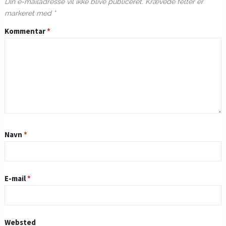
Din e-mailadresse vil ikke blive publiceret.
Krævede felter er
markeret med
*
Kommentar
*
Navn
*
E-mail
*
Websted