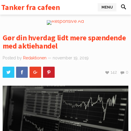
Tanker fra cafeen
MENU
Gør din hverdag lidt mere spændende
med aktiehandel
Posted by
Redaktionen
— november 19, 2019
142
0